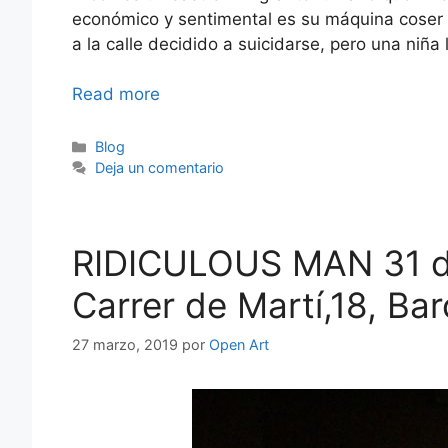
económico y sentimental es su máquina coser d
a la calle decidido a suicidarse, pero una niña 
RIDICULOUS
Read more
MAN,
3
Categorías
Blog
de
Deja un comentario
mayo:
El
Raval
RIDICULOUS MAN 31 de 
és
teatre
Carrer de Martí,18, Ba
27 marzo, 2019
por
Open Art