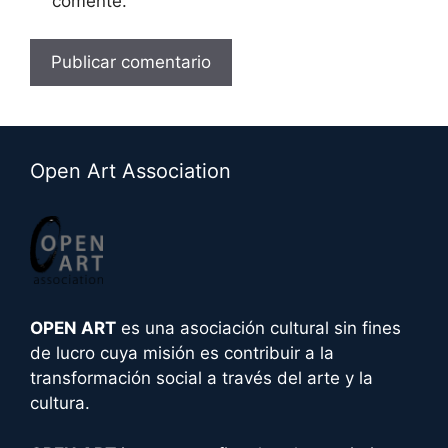
comente.
A
l
t
Open Art Association
e
r
n
a
t
i
OPEN ART
es una asociación cultural sin fines
v
de lucro cuya misión es contribuir a la
e
transformación social a través del arte y la
:
cultura.