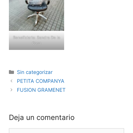
Beneficiaria: Sandra De la
Casa
Categorías
Sin categorizar
Navegación
PETITA COMPANYA
de
FUSION GRAMENET
entradas
Deja un comentario
Comentario