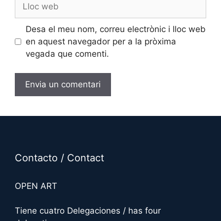
Lloc
web
Desa el meu nom, correu electrònic i lloc web
en aquest navegador per a la pròxima
vegada que comenti.
A
l
t
e
r
Contacto / Contact
n
a
OPEN ART
t
i
Tiene cuatro Delegaciones / has four
v