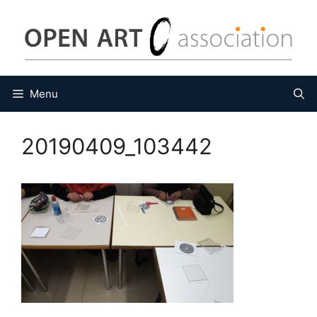
Vés
al
contingut
Menu
20190409_103442