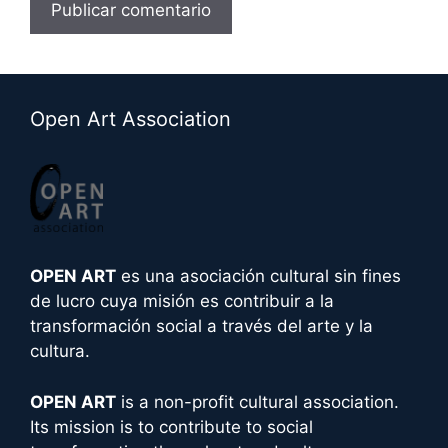
A
l
t
Open Art Association
e
r
n
a
t
i
OPEN ART
es una asociación cultural sin fines
v
de lucro cuya misión es contribuir a la
e
transformación social a través del arte y la
:
cultura.
OPEN ART
is a non-profit cultural association.
Its mission is to contribute to social