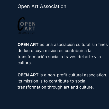
e
Open Art Association
r
n
a
t
i
v
OPEN ART
es una asociación cultural sin fines
e
de lucro cuya misión es contribuir a la
:
transformación social a través del arte y la
cultura.
OPEN ART
is a non-profit cultural association.
Its mission is to contribute to social
transformation through art and culture.