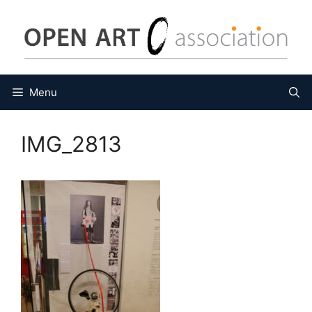
Saltar
al
contenido
Menu
IMG_2813