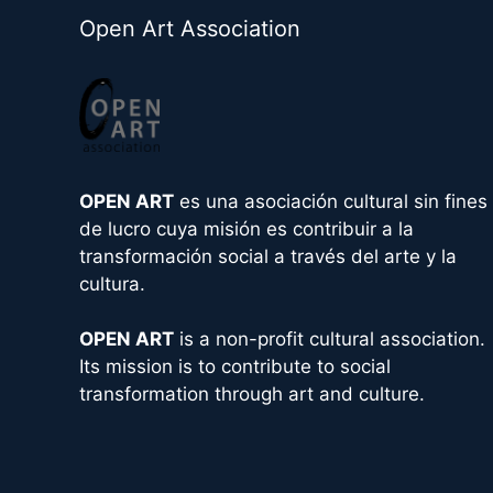
e
Open Art Association
r
n
a
t
i
v
OPEN ART
es una asociación cultural sin fines
e
de lucro cuya misión es contribuir a la
:
transformación social a través del arte y la
cultura.
OPEN ART
is a non-profit cultural association.
Its mission is to contribute to social
transformation through art and culture.