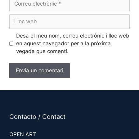
Correu
electrònic
Lloc
web
Desa el meu nom, correu electrònic i lloc web
en aquest navegador per a la pròxima
vegada que comenti.
A
l
t
e
r
Contacto / Contact
n
a
OPEN ART
t