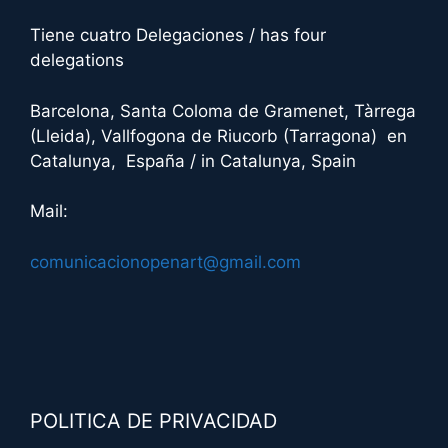
i
Tiene cuatro Delegaciones / has four
v
delegations
e
:
Barcelona, Santa Coloma de Gramenet, Tàrrega
(Lleida), Vallfogona de Riucorb (Tarragona) en
Catalunya, España / in Catalunya, Spain
Mail:
comunicacionopenart@gmail.com
POLITICA DE PRIVACIDAD