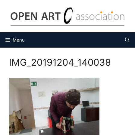
Vés
al
contingut
Menu
IMG_20191204_140038