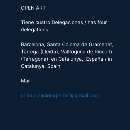
n
OPEN ART
a
t
Tiene cuatro Delegaciones / has four
i
delegations
v
e
Barcelona, Santa Coloma de Gramenet,
:
Tàrrega (Lleida), Vallfogona de Riucorb
(Tarragona) en Catalunya, España / in
Catalunya, Spain
Mail:
comunicacionopenart@gmail.com