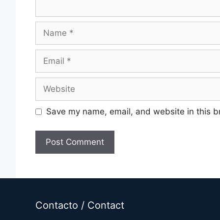
Name
Email
Website
Save my name, email, and website in this b
A
l
t
e
Contacto / Contact
r