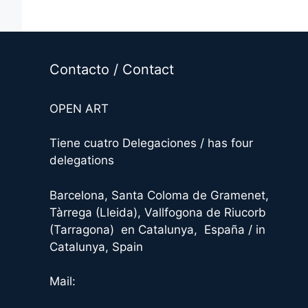
A
l
t
e
Contacto / Contact
r
n
OPEN ART
a
t
Tiene cuatro Delegaciones / has four
i
delegations
v
e
Barcelona, Santa Coloma de Gramenet,
:
Tàrrega (Lleida), Vallfogona de Riucorb
(Tarragona) en Catalunya, España / in
Catalunya, Spain
Mail: